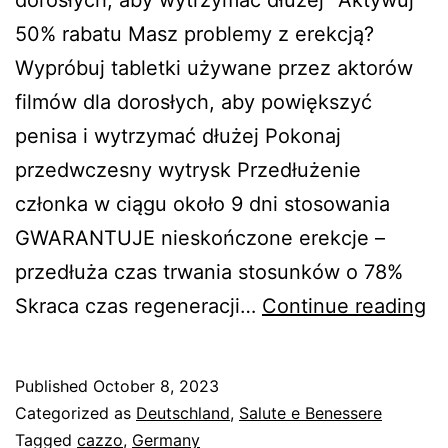
50% rabatu Masz problemy z erekcją?
Wypróbuj tabletki używane przez aktorów
filmów dla dorosłych, aby powiększyć
penisa i wytrzymać dłużej Pokonaj
przedwczesny wytrysk Przedłużenie
członka w ciągu około 9 dni stosowania
GWARANTUJE nieskończone erekcje –
przedłuża czas trwania stosunków o 78%
Vi
Skraca czas regeneracji…
Continue reading
P
Published
October 8, 2023
Categorized as
Deutschland
,
Salute e Benessere
Tagged
cazzo
,
Germany