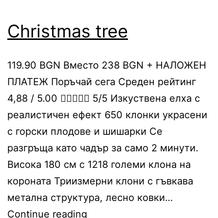
Christmas tree
119.90 BGN Вместо 238 BGN + НАЛОЖЕН
ПЛАТЕЖ Поръчай сега Среден рейтинг
4,88 / 5.00  5/5 Изкуствена елха с
реалистичен ефект 650 клонки украсени
с горски плодове и шишарки Ce
разгръща като чадър за само 2 минути.
Висока 180 см с 1218 големи клона на
короната Триизмерни клони с гъвкава
метална структура, лесно ковки…
Christmas
Continue reading