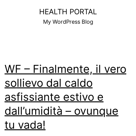
Skip
HEALTH PORTAL
to
My WordPress Blog
content
WF – Finalmente, il vero
sollievo dal caldo
asfissiante estivo e
dall’umidità – ovunque
tu vada!