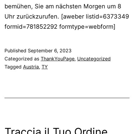
bemühen, Sie am nächsten Morgen um 8
Uhr zurückzurufen. [aweber listid=6373349
formid=781852292 formtype=webform]
Published
September 6, 2023
Categorized as
ThankYouPage
,
Uncategorized
Tagged
Austria
,
TY
Traccia il Tuo Ordine