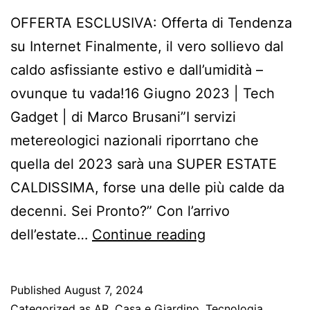
OFFERTA ESCLUSIVA: Offerta di Tendenza
su Internet Finalmente, il vero sollievo dal
caldo asfissiante estivo e dall’umidità –
ovunque tu vada!16 Giugno 2023 | Tech
Gadget | di Marco Brusani”I servizi
metereologici nazionali riporrtano che
quella del 2023 sarà una SUPER ESTATE
CALDISSIMA, forse una delle più calde da
decenni. Sei Pronto?” Con l’arrivo
WF
dell’estate…
Continue reading
–
Finalmente,
Published
August 7, 2024
il
Categorized as
AR
,
Casa e Giardino
,
Tecnologia