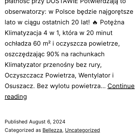
płatność przy DOSTAWIE Potwierdzają to
obserwatorzy: w Polsce będzie najgorętsze
lato w ciągu ostatnich 20 lat! 🔥 Potężna
Klimatyzacja 4 w 1, która w 20 minut
ochładza 60 m² i oczyszcza powietrze,
oszczędzając 90% na rachunkach
Klimatyzator przenośny bez rury,
Oczyszczacz Powietrza, Wentylator i
Osuszacz. Bez wylotu powietrza…
Continue
NAWILŻACZ
reading
KLIMATYZATOR
PRZENOŚNY
Published
August 6, 2024
Categorized as
Bellezza
,
Uncategorized