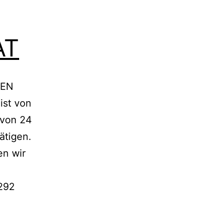
AT
NEN
st von
 von 24
ätigen.
en wir
292