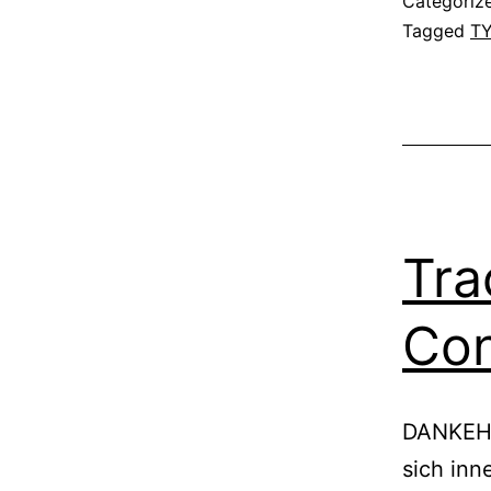
Categoriz
Tagged
T
Tra
Con
DANKEHal
sich inn