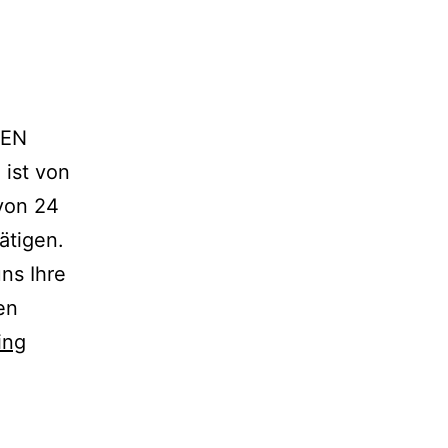
NEN
ist von
 von 24
tätigen.
ns Ihre
en
Thank
ing
You
Page
Pene