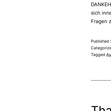
DANKEHal
sich inn
Fragen 
Published
Categoriz
Tagged
Au
Tha