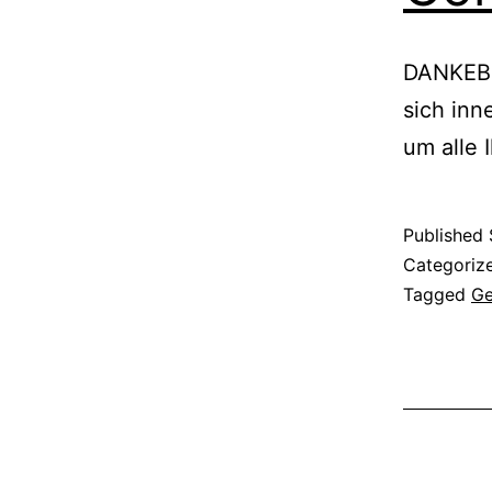
DANKEBeh
sich inn
um alle 
Published
Categoriz
Tagged
G